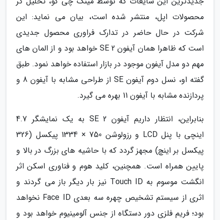
جدیدترین این شایعات که توسط مینگ چی کو، تحلیل گر
محصولات اپل، منتشر شده است، بیان می نماید: این
شرکت در حال حاضر در تدارک فراوری محصول جدیدی
است که ظاهرا همان آیفون SE 2 خواهد بود و از المان های
مهم دو مدل آیفون موجود در بازار استفاده خواهد نمود. طبق
گفته او، نسل دوم آیفون SE از طراحی مشابه با آیفون 8 و
پردازنده مشابه با آیفون 11 بهره می گیرد.
بنابراین، انتظار داریم آیفون SE 2 به یک نمایشگر 4.7
اینچی با پنل LCD و رزولوشن 750 × 1334 پیکسل (326
پیکسل بر اینچ) مجهز گردد که با حاشیه های بزرگ در بالا و
پایین همراه است. همچنین، کلید هوم و فناوری اسکن اثر
انگشت موسوم به Touch ID نیز بار دیگر باز می گردند و
اثری از سیستم تشخیص چهره سه بعدی Face ID نخواهد
بود؛ فریم فلزی دور دستگاه از جنس آلومینیوم خواهد بود و