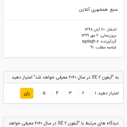
منبع: همشهری آنلاین
انتشار:
20 آبان 1398
بروزرسانی:
6 مهر 1399
گردآورنده:
agdagh.ir
شناسه مطلب: 91
به "آیفون SE 2 در سال 2020 معرفی خواهد شد" امتیاز دهید
امتیاز دهید:
1
2
3
4
5
رای
دیدگاه های مرتبط با "آیفون SE 2 در سال 2020 معرفی خواهد