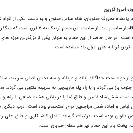
زه امروز قزوین
زوین و به دستور پادشاه معروف صفویان، شاه عباس صفوی و به دست یکی از اقوام ق
تا قبل از به قدرت رسیدن آنان یعنی امیر گونه خان قاجار ساختار شد. از ساخت این حمام نزدیک به 3 ق
 است. در حال حاضر از این حمام به عنوان یکی از بزرگترین موزه های 
گ ترین گرمابه های ایران یاد میشده است.
ود 1045 متر مربع است و از دو قسمت جداگانه زنانه و مردانه و سه بخش اصلی سربینه، میا
ب باز می گردد و با راه پله مارپیچی به سربینه منتهی می گردد. سرب
ته است، شش شاه نشین و طاق نما را در پلانی هشت ضلعی با راهرویی
 لباس و آماده شدن مراجعین برای استحمام بوده است. درب دیگری نیز
ص بانوان بوده است. تزئینات گرمابه شامل کاشیکاری و طاق های ر
. پشت بام این حمام نیز هم سطح خیابان است.