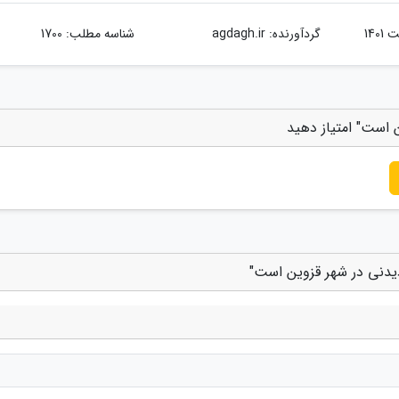
گردآورنده:
agdagh.ir
شناسه مطلب: 1700
 است" امتیاز دهید
دیدنی در شهر قزوین است"