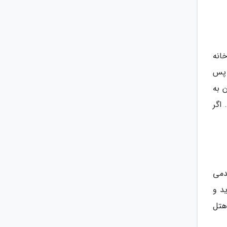
 خانه
د، پس
 به
اگر
ند قدمی
ز خرید و
هتل