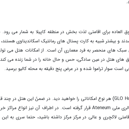
.
لا (Park Hotel Kapyla) مکانی فوق العاده برای اقامتی لذت بخش در منطقه کاپیلا به شمار می رود.
 این منطقه در دهه 1920 ساخته شدند و بیشتر شبیه به کارت پستال های رمانتیک اسکاندیناوی هستن
 سبک های منحصر به فرد معماری آن است. از امکانات هتل می توان
تاق های هتل در عین سادگی، حس و حال خانه را در شما زنده می کند. 
 است سوار تراموا شده و در عرض پنج دقیقه به محله کالیو برسید.
در هتل مدرن و شیک گِلُو هتل کلووی (GLO Hotel Kluuvi) هر نوع امکاناتی را خواهید دید. در ضمنً این هتل در چ
کلیسای جامع هلسینکی، میدان اصلی مارکت و گالری ملی Ateneum قرار گرفته است. در اطراف آن نیز انواع مراک
قامتی لاکچری و عالی در مرکز مرکز داشته باشید، حتما سری به این 