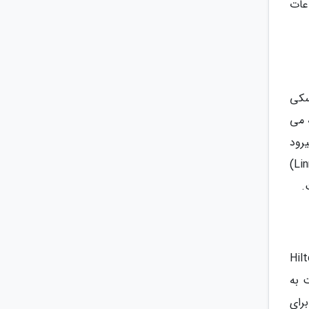
عات
ل اسکی
 می
رود
تا ضمن داشتن اقامتی خوش، سری هم به جاذبه های محلی نظیر پارک تفریحی لینانماکی (Linnanmäki Amusement Park)
.
الاستاجاتورپا (Hilton Helsinki
ت به
رای