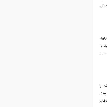
هتل
خود کمی هم حس و حال لاکچری داشته باشید، سری به هتل هیون (Haven) بزنید
 با
 می
ه یک از
هید
 العاده