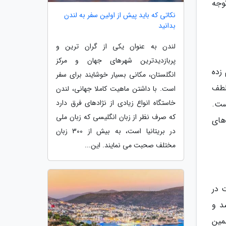
وجه
نکاتی که باید پیش از اولین سفر به لندن
بدانید
لندن به عنوان یکی از گران ترین و
پربازدیدترین شهرهای جهان و مرکز
 زده
انگلستان، مکانی بسیار خوشایند برای سفر
لطف
است. با داشتن ماهیت کاملا جهانی، لندن
خاستگاه انواع زیادی از نژادهای فرق دارد
ست.
که صرف نظر از زبان انگلیسی که زبان ملی
های
در بریتانیا است، به بیش از 300 زبان
مختلف صحبت می نمایند. این...
وید چرا که درست در
ی بازی های المپیک 1952 ساخته شد و
مین