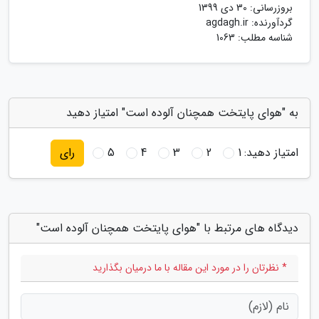
بروزرسانی:
30 دی 1399
گردآورنده:
agdagh.ir
شناسه مطلب: 1063
به "هوای پایتخت همچنان آلوده است" امتیاز دهید
امتیاز دهید:
1
2
3
4
5
رای
دیدگاه های مرتبط با "هوای پایتخت همچنان آلوده است"
* نظرتان را در مورد این مقاله با ما درمیان بگذارید