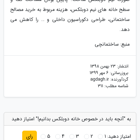
سطح خانه های نیم دوبلکس، هزینه مربوط به خرید مصالح
ساختمانی، طراحی دکوراسیون داخلی و … را کاهش می
دهد.
منبع: ساختمانچی
انتشار:
23 بهمن 1398
بروزرسانی:
6 مهر 1399
گردآورنده:
agdagh.ir
شناسه مطلب: 311
به "آنچه باید در خصوص خانه دوبلکس بدانیم!" امتیاز دهید
امتیاز دهید:
1
2
3
4
5
رای