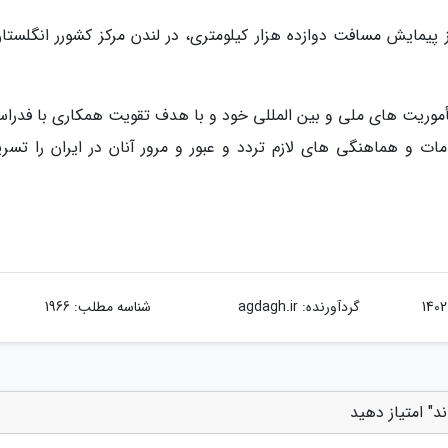
 با عبور از 16 کشور و پس از پیمایش مسافت دوازده هزار کیلومتری، در لندن مرکز کشورر انگلست
أموریت های ملی و بین المللی خود و با هدف تقویت همکاری با فدراس
نی هند (FIAA) با انجام اقدامات و هماهنگی های لازم تردد و عبور و مرور آنان در ایران را تس
گردآورنده:
agdagh.ir
شناسه مطلب: 1966
د" امتیاز دهید