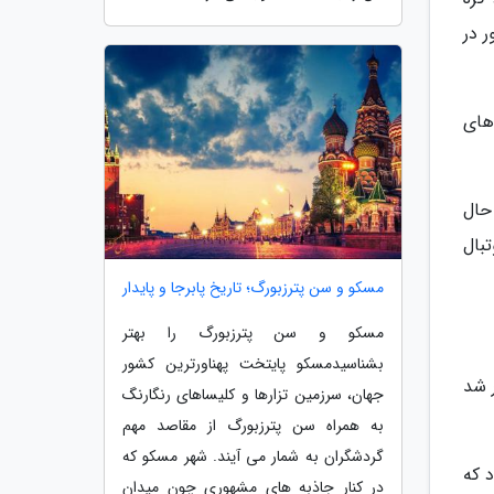
 در
های
حال
بال
مسکو و سن پترزبورگ؛ تاریخ پابرجا و پایدار
مسکو و سن پترزبورگ را بهتر
بشناسیدمسکو پایتخت پهناورترین کشور
 شد
جهان، سرزمین تزارها و کلیساهای رنگارنگ
به همراه سن پترزبورگ از مقاصد مهم
گردشگران به شمار می آیند. شهر مسکو که
استخدام می شوند. او فقط 16 ساله بود که
در کنار جاذبه های مشهوری چون میدان