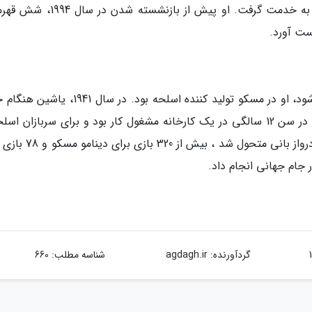
باب پیزلی گروبلار را بعد از درخشش در وایتکپس به خدمت گرفت. او پیش از بازنشست
ست آورد.
قبل از این که یاشین بزرگ ترین دروازه بان جهان شود، او در مسکو تولید کننده اسلحه بود. در سا
نازی ها به روسیه به جنگ در شوروی پیوست. وی در سن 12 سالگی در یک کارخانه مشغول کار بود و برای سربازان 
قطعات وسایل نقلیه ساخت. مردی که در موقعیت درواز بانی متحول شد ، 
 جام جهانی انجام داد.
گردآورنده:
agdagh.ir
شناسه مطلب: 660