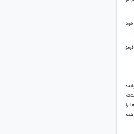
ت خود
قرمز
یمبابوه فراخوانده
را کشته
 را
همه