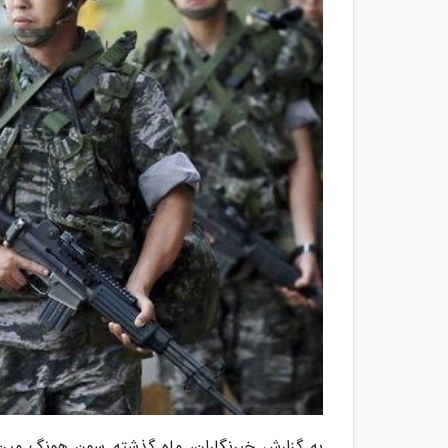
به گزارش خبرنگاران، ماه گذشته سون هونگ مین،