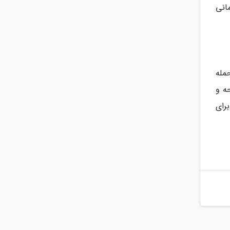
ه شدن در سال 1994، شش قهرمانی
ل 1941، یاشین هنگام حمله
اسلحه و
بیش از 320 بازی برای دینامو مسکو و 78 بازی برای