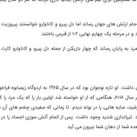
یتالیا را به پیروزی در جام ارتش های جهان رساند اما دل پیرو و کاناوارو نتوانستند پیروزی
رد به پایان رساند که چهار بازیکن از جمله دل پیرو و کاناوارو کارت 
دروازه بان پیشین لیورپول دوران سربازی پرماجرایی داشت. او تازه نوجوان بود که در سال 1975 به اردوگاه ز
شد تا در جنگ بجنگد. در مصاحبه ای با گاردین در سال 2018، هنگامی که از او خواسته شد اولین بار را که یک مرد 
د، سایه هایی را در بوته دیدم. تا زمانی که سفیدی چشم های آن ها
. تیراندازی شدید وجود داشت. پس از اتمام آتش سوزی اجساد را در 
ده شما از دهان شما بیرون می آید.