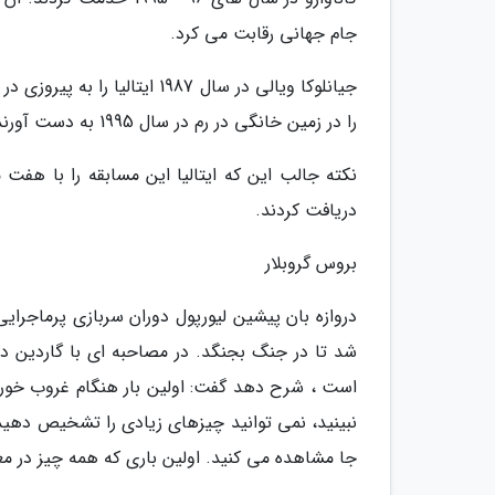
جام جهانی رقابت می کرد.
جیانلوکا ویالی در سال 1987 ا
را در زمین خانگی در رم در سال 1995 به دست آورند و در مرحله یک چهارم نهایی 2-1 از قبرس باختند.
نکته جالب این که ایتالیا این مسابقه را با هفت م
دریافت کردند.
بروس گروبلار
است ، شرح دهد گفت: اولین بار هنگام غروب خورشی
نبینید، نمی توانید چیزهای زیادی را تشخیص دهید
جا مشاهده می کنید. اولین باری که همه چیز در مع