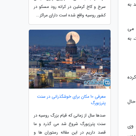
د به
سرخ و کاخ کرملین در کرانه رود مسکو در
کشور روسیه واقع شده است دارای مراکز...
 می
 به
رده
معرفی 10 مکان برای خوشگذرانی در سنت
این حال
پترزبورگ
صدها سال از زمانی که قیام بزرگ روسیه در
سنت پترزبورگ شروع شد می گذرد و ما
داد وی
قصد داریم در این مقاله رستوران ها و
و به لیگ برتر انگلیس برود و کانتونا بازی های پیروز در لیدز و منچستر یونایتد را ثبت کرد. وی در سال 1997 پس