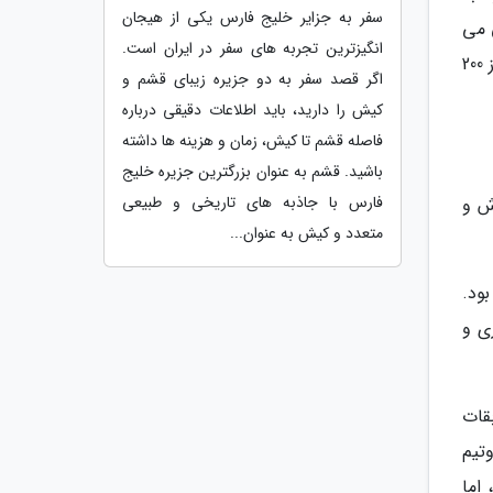
سفر به جزایر خلیج فارس یکی از هیجان
 می
انگیزترین تجربه های سفر در ایران است.
باشد. ناگفته نماند وی به وسیله معروفیت همسرش و تصاویر داف طوری که از خود به اشتراک می گذارد توانسته بیش از 200
اگر قصد سفر به دو جزیره زیبای قشم و
کیش را دارید، باید اطلاعات دقیقی درباره
فاصله قشم تا کیش، زمان و هزینه ها داشته
باشید. قشم به عنوان بزرگترین جزیره خلیج
فارس با جاذبه های تاریخی و طبیعی
رزش و
متعدد و کیش به عنوان...
ود.
ی و
قات
تیم
اما