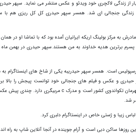
سیار از زندگی لاکچری خود ویدئو و عکس منتشر می نماید. سپهر حیدری
رد زندگی جنجالی ای شد. همسر سپهر حیدری کل کل ریزی هم با ست
 به همراه پدر و مادرش به مرکز بولینگ اریکه ایرانیان آمده بود که با تماشا او در همان
 پسرم برترین هدیه خداوند به من هستند.سپهر حیدری در بهمن ماه 
رسپولیس است. همسر سپهر حیدریبه یکی از شاخ های اینستاگرام به ش
هر حیدری و عکس و فیلم های جنجالی خود توانست پیجش را بالا برد
عایدی خوبی را داشته باشد. همسر سپهر حیدری قهرمان تکواندوی کشور است و مدرک c مربیگری دارد. چند
ر شد.
 لباس زیبا و ژستی خاص در اینستاگرام دلبری کرد.
 روزها ساکن دبی است و آرام جوینده در آنجا آنلاین شاپ به راه اندا