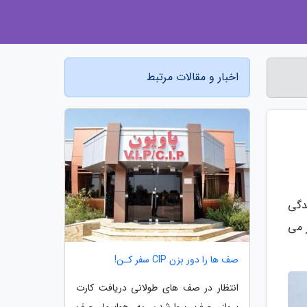
اخبار و مقالات مرتبط
دگی
 می
صف ها را دور بزن CIP سفر کـن!
انتظار در صف های طولانی دریافت کارت
پرواز، صف سوارشدن به هواپیما، صف