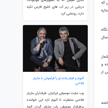
کتابی نفیس که به تصویرهای موجودات
 که
دریایی در زیر آب های خلیج فارس تکیه
اره
دارد، رونمایی کرد.
 نگاه
سال
مار
ه و
ی پیش عکس از
آلبوم و فیلم یادم تو را فراموش با مازیار
فلاحی
وب سایت موسیقی ایرانیان: طرفداران مازیار
فلاحی منتظرند تا آلبوم تازه این خواننده
خته
پرطرفدار موسیقی پاپ منتشر گردد، البته