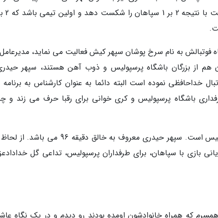
تیم پرسپولیس با گل دقیقه 96 سپهر
ت.
ه فوتبالش به نام سرخ پوشان سپهر کیش فعالیت می نماید، مدیرعامل 
م از بزرگان باشگاه پرسپولیس و ذوب آهن هستند، سپهر حیدری
یان کرد رسماً از فوتبال خداحافظی نموده است البته دائما به عنوان کارشناس به برنام
داری باشگاه پرسپولیس و کری خوانی برای رقبا حرف می زند و چن
سپهر حیدری یکی از محبوب ترین بازیکنان پرسپولیس است. سپهر حیدری معروف به خالق دقیقه 96 م
یانی بازی با سپاهان، برای طرفداران پرسپولیس، تداعی گل خدادادعز
اریکه ایرانیان همسرم که همراه خانوادشون اومده بودند رو دیدم و در یک نگاه ع