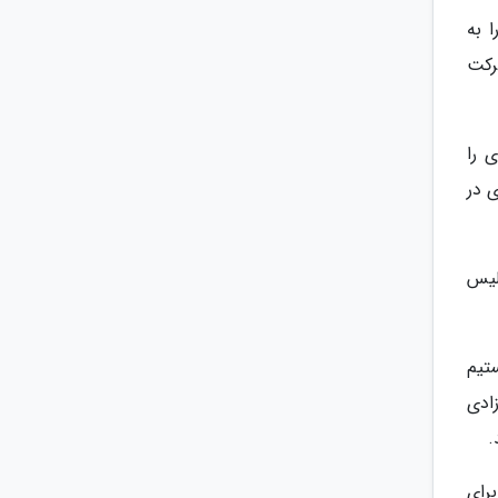
 به
رکت
 را
 در
لیس
تیم
ادی
.
رای