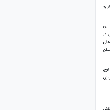
 حیدری توانست با نتیجه 2 بر 1 سپاهان را شکست دهد و اولین تیمی باشد که 2 بار به
این
 در
ه های
دان
ی باشد. از لحاظ اوج
یزی
اشقش