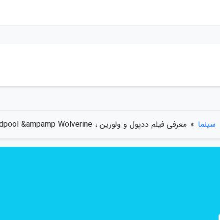
سینما
»
معرفی فیلم ددپول و ولورین ، Deadpool &ampamp Wolverine