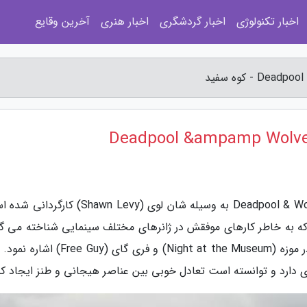
اخبار تکنولوژی
اخبار گردشگری
اخبار هنری
آخرین وقایع
به گزارش کوه سفید، فیلم ددپول و ولورین Deadpool & Wolverine به وسیله شان لوی (Shawn Levy
که به خاطر کارهای موفقش در ژانرهای مختلف سینمایی شناخته می گر
از دیگر آثار مشهور او می توان به فیلم های شبی در موزه (Night at the Museum) و فری گای 
دارد و توانسته است تعادل خوبی بین عناصر هیجانی و طنز ایجاد کن