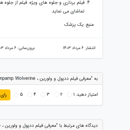
فیلم برداری و جلوه های ویژه: فیلم از جلوه
تماشای می نماید.
منبع: یک پزشک
انتشار:
6 مرداد 1403
بروزرسانی:
6 مرداد 1403
به "معرفی فیلم ددپول و ولورین ، Deadpool &ampamp Wolverine" امتیاز دهید
امتیاز دهید:
1
2
3
4
5
رای
دیدگاه های مرتبط با "معرفی فیلم ددپول و ولورین ، Deadpool &ampamp Wolverine"