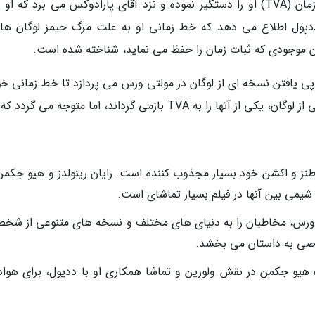
است. در طی جشن تولدش، سازمان مرجع تغییر زمان (TVA) او را دستگیر نموده و نزد آقای پارادوکس می برد که ا
ادوکس به ددپول اطلاع می دهد که خط زمانی او به علت مرگ جیمز لوگان ه
ان موجودی که ثبات زمان را حفظ می نماید، شناخته شده است.
تگاه TemPad پارادوکس، در پی یافتن نسخه ای از لوگان در مولتی ورس می پردازد تا خط زمانی خ
TVA بازمی گرداند، اما متوجه می گردد که …
طنز و اکشن خود بسیار مجذوب کننده است. رایان رینولدز و هیو جکمن
و شیمی بین آنها در فیلم بسیار تماشای است.
تی ورس، مخاطبان را به دنیای های مختلف و نسخه های متنوعی از شخ
صی به داستان می بخشد.
و جکمن در نقش ولورین و تماشا همکاری او با ددپول، برای هوادا