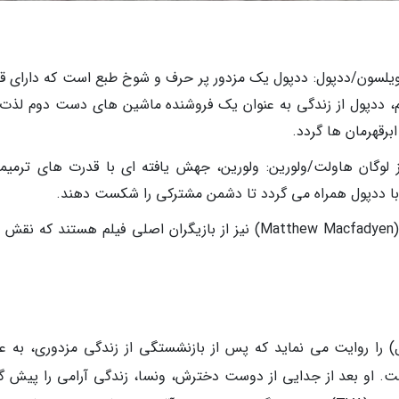
Ryan Reyno) در نقش وید ویلسون/ددپول: ددپول یک مزدور پر حرف و شوخ طبع است که دارای
لم، ددپول از زندگی به عنوان یک فروشنده ماشین های دست دوم لذت
ابرقهرمان ها گردد.
Hugh ) در نقش جیمز لوگان هاولت/ولورین: ولورین، جهش یافته ای با قدرت های ترمی
 با ددپول همراه می گردد تا دشمن مشترکی را شکست دهند.
اما کورین (Emma Corrin) و متیو مک فیدن (Matthew Macfadyen) نیز از بازیگران اصلی فیلم هستند که
) را روایت می نماید که پس از بازنشستگی از زندگی مزدوری، به عن
 او بعد از جدایی از دوست دخترش، ونسا، زندگی آرامی را پیش گر