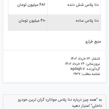
دنا پلاس شش دنده
482 میلیون تومان
دنا پلاس ساده
410 میلیون تومان
منبع: فرارو
انتشار:
26 خرداد 1402
بروزرسانی:
26 خرداد 1402
گردآورنده:
agdagh.ir
شناسه مطلب: 1937
به "همه چیز درباره دنا پلاس جوانان؛ گران ترین خودرو
داخلی" امتیاز دهید