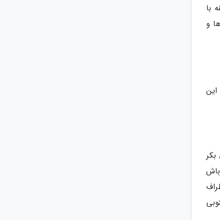
 با
ا و
این
بکر
باش
راف
وبی