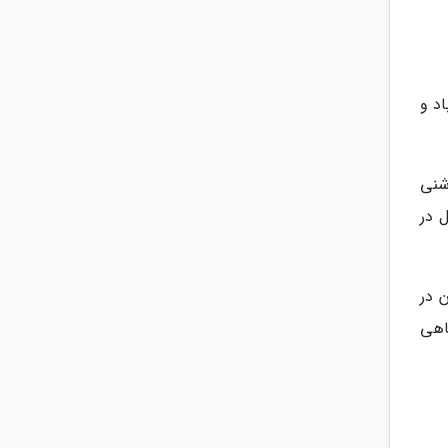
د و
شنی
 در
 در
اهی