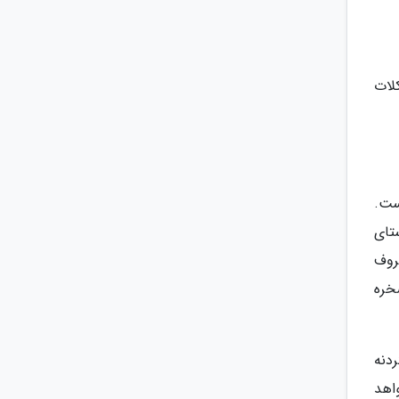
ه به ارتفاع 40 متر، محل کلات
ست.
ستای
روف
خره
دنه
اهد