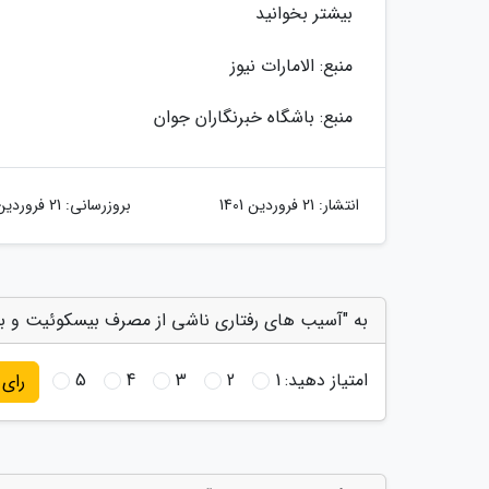
بیشتر بخوانید
منبع: الامارات نیوز
منبع: باشگاه خبرنگاران جوان
انتشار:
21 فروردین 1401
بروزرسانی:
21 فروردین 1401
به "آسیب های رفتاری ناشی از مصرف بیسکوئیت و بس
امتیاز دهید:
1
2
3
4
5
رای