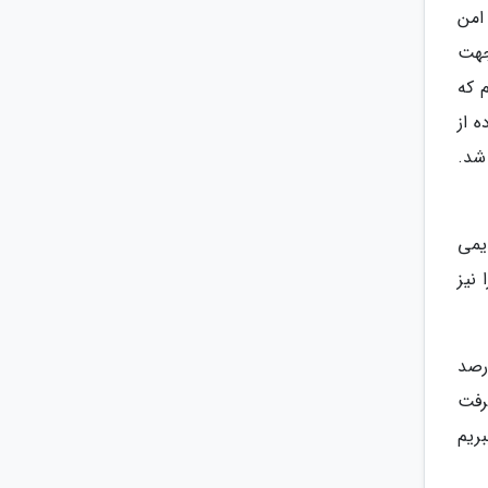
جهتهای امن
جهت
 که
ه از
شد.
یمی
 نیز
رصد
رفت
ریم