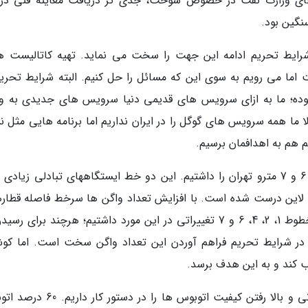
ای وزارت نفت در خصوص سوخت، جدی تر دریافت معاینه فنی درم
نگین بود.
شرایط تحریم ادامه این جهت را سخت می نماید. تهیه کاتالیست ها
ما می رویم به سوی این که مسائل را حل کنیم. البته شرایط تحریم
موده؛ ما به ازای سرویس های قدیمی دنیا سرویس های جدیدی به و
مثلا ما همه سرویس های گوگل را در ایران نداریم اما برنامه هایی مثل 
 هم به اهدافمان برسیم.
او گفت: در دو سال اخیر افتتاح و توسعه دو خط 6 و 7 مترو تهران را داشتیم. این دو خط ایستگاههای تبادلی زیاد
 لاین درست شده است. با افزایش تعداد واگن ها سرخط فاصله قطارها
کاهش میدهیم. به مناسب شروع سال جدید در خطوط 1، 2، 4، 6 و 7 تغییراتی در این مورد داشتیم؛ هرچند برای 
ر واگن کم داریم و در شرایط تحریم فراهم آوردن این تعداد واگن سخت است. اما 
ب کند و به این هدف برسد.
شهردار تهران اضافه کرد: همچنین توسعه اتوبوسرانی و بالا رفتن کیفیت اتوبوس ها را د