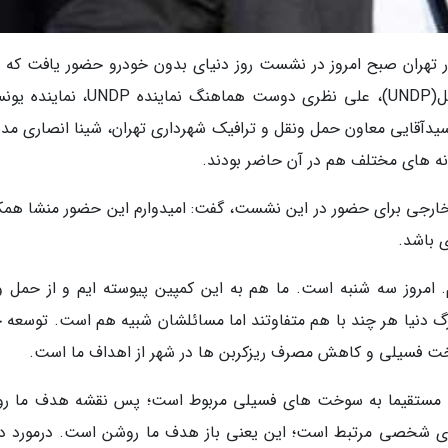
ر تهران صبح امروز در نشست روز دنیای بدون خودرو حضور یافت که آ
کلودیو پروویداس نماینده برنامه عمران سازمان ملل(UNDP)، علی نظری دوست هماهنگ نمای
دآقایی معاون حمل ونقل و ترافیک شهرداری تهران، شینا انصاری مدی
انه های مختلف هم در آن حاضر بودند.
رجی برای حضور در این نشست، گفت: امیدوارم این حضور منشا همک
 باشد.
. امروز سه شنبه است. ما هم به این کمپین پیوسته ایم و از حمل و
گ دنیا هر چند با هم متفاوتند اما مسائلشان شبیه هم است. توسعه 
خت فسیلی و کاهش مصرف ریزکربن ها در شهر از اهداف ما است.
رصد مستقیما به سوخت های فسیلی مربوط است؛ پس نقشه هدف ما ر
ای شخصی مرتبط است؛ این یعنی باز هدف ما روشن است. درمورد د