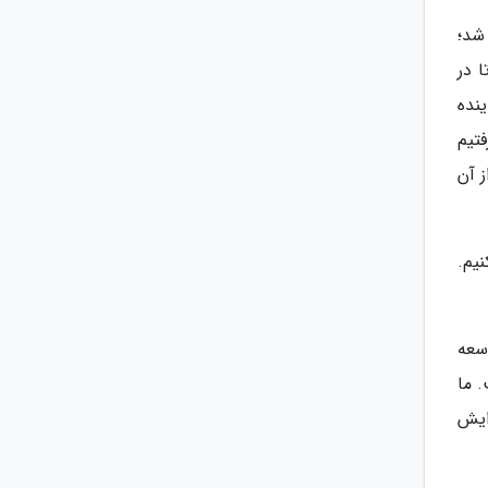
 ها نهاده شد؛
 در
 نماینده
تیم
 آن
یم.
وسعه
 ما
ایش