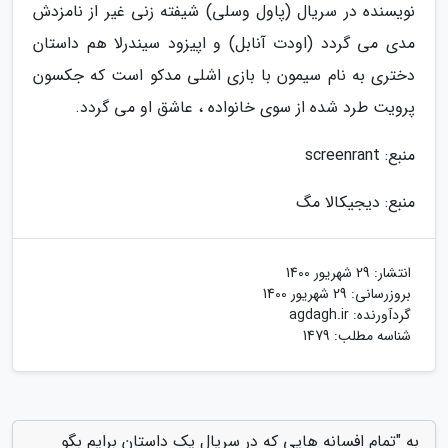
نویسنده در سریال (پاول وسلی) شیفته زنی غیر از نامزدش
مدی می گردد (اودت آنابل) و اپیزود سیندرلا هم داستان
دختری به نام سیمون با بازی اشلی مدکو است که جکسون
پرویت طرد شده از سوی خانواده ، عاشق او می گردد.
منبع: screenrant
منبع: دیجیکالا مگ
انتشار:
29 شهریور 1400
بروزرسانی:
29 شهریور 1400
گردآورنده:
agdagh.ir
شناسه مطلب: 1479
به "تمام افسانه هایی که در سریال یک داستان برایم بگو