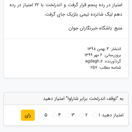
امتیاز در رده پنجم قرار گرفت و اندرلخت با 22 امتیاز در رده
دهم لیگ شانزده تیمی بلژیک جای گرفت.
منبع: باشگاه خبرنگاران جوان
انتشار:
4 بهمن 1398
بروزرسانی:
6 مهر 1399
گردآورنده:
agdagh.ir
شناسه مطلب: 257
به "توقف اندرلخت برابر شارلوا" امتیاز دهید
امتیاز دهید:
1
2
3
4
5
رای