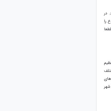
 در
ع را
طعا
ظیم
تلف
ت های
شهر