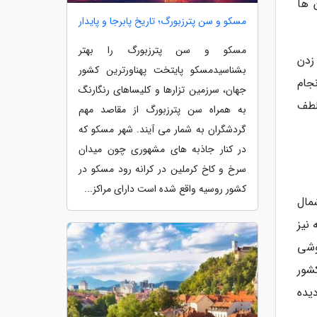
 ها
مسکو و سن پترزبورگ؛ تاریخ پابرجا و پایدار
مسکو و سن پترزبورگ را بهتر
زدن
بشناسیدمسکو پایتخت پهناورترین کشور
جام
جهان، سرزمین تزارها و کلیساهای رنگارنگ
 لطف
به همراه سن پترزبورگ از مقاصد مهم
گردشگران به شمار می آیند. شهر مسکو که
در کنار جاذبه های مشهوری چون میدان
سرخ و کاخ کرملین در کرانه رود مسکو در
کشور روسیه واقع شده است دارای مراکز...
مال
نیز
وشی
شور
یده