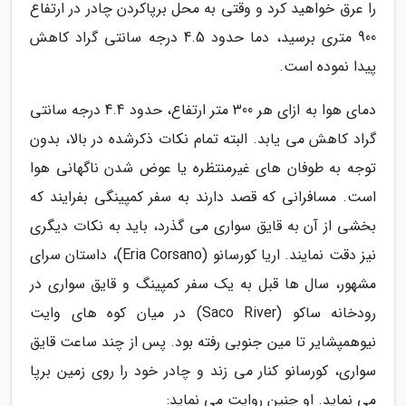
را عرق خواهید کرد و وقتی به محل برپاکردن چادر در ارتفاع
900 متری برسید، دما حدود 4.5 درجه سانتی گراد کاهش
پیدا نموده است.
دمای هوا به ازای هر 300 متر ارتفاع، حدود 4.4 درجه سانتی
گراد کاهش می یابد. البته تمام نکات ذکرشده در بالا، بدون
توجه به طوفان های غیرمنتظره یا عوض شدن ناگهانی هوا
است. مسافرانی که قصد دارند به سفر کمپینگی بفرایند که
بخشی از آن به قایق سواری می گذرد، باید به نکات دیگری
نیز دقت نمایند. اریا کورسانو (Eria Corsano)، داستان سرای
مشهور، سال ها قبل به یک سفر کمپینگ و قایق سواری در
رودخانه ساکو (Saco River) در میان کوه های وایت
نیوهمپشایر تا مین جنوبی رفته بود. پس از چند ساعت قایق
سواری، کورسانو کنار می زند و چادر خود را روی زمین برپا
می نماید. او چنین روایت می نماید: