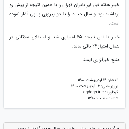
خیبر هفته قبل نیز بادران تهران را با همین نتیجه از پیش رو
برداشته بود و سال جدید را با دو پیروزی پیاپی آغاز نموده
است.
خیبر با این نتیجه 25 امتیازی شد و استقلال ملاثانی در
همان امتیاز 24 باقی ماند.
منبع: خبرگزاری ایسنا
انتشار:
14 اردیبهشت 1400
بروزرسانی:
14 اردیبهشت 1400
گردآورنده:
agdagh.ir
شناسه مطلب: 1270
به "دومین پیروزی پیاپی خیبر در سال جدید" امتیاز دهید