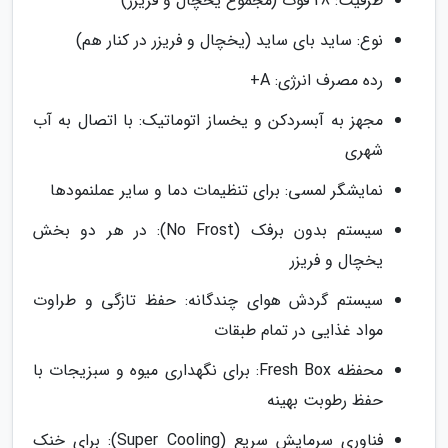
ظرفیت: 28 فوت (مجموع یخچال و فریزر)
نوع: ساید بای ساید (یخچال و فریزر در کنار هم)
رده مصرف انرژی: A+
مجهز به آبسردکن و یخساز اتوماتیک: با اتصال به آب
شهری
نمایشگر لمسی: برای تنظیمات دما و سایر عملنمودها
سیستم بدون برفک (No Frost): در هر دو بخش
یخچال و فریزر
سیستم گردش هوای چندگانه: حفظ تازگی و طراوت
مواد غذایی در تمام طبقات
محفظه Fresh Box: برای نگهداری میوه و سبزیجات با
حفظ رطوبت بهینه
فناوری سرمایش سریع (Super Cooling): برای خنک