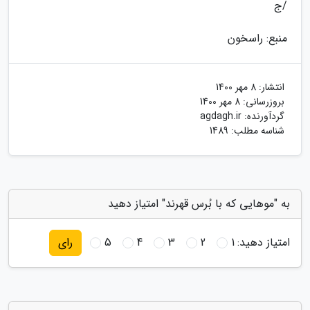
/ج
منبع: راسخون
انتشار:
8 مهر 1400
بروزرسانی:
8 مهر 1400
گردآورنده:
agdagh.ir
شناسه مطلب: 1489
به "موهایی که با بُرس قهرند" امتیاز دهید
امتیاز دهید:
1
2
3
4
5
رای