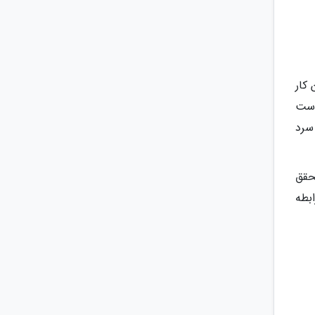
 کار
است
 سرد
حقق
بطه