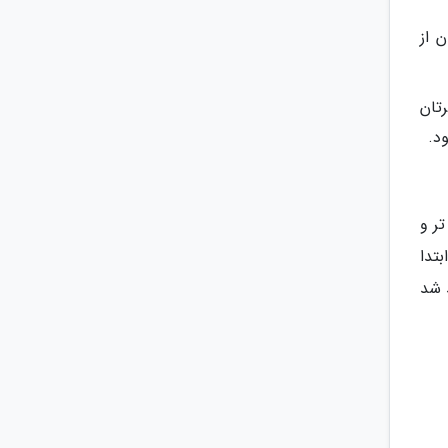
 از
تان
د.
ر و
تدا
 شد