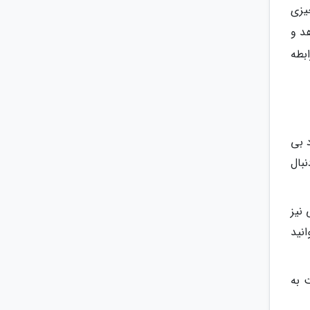
یزی
د و
بطه
د بی
بال
نیز
انید
 به