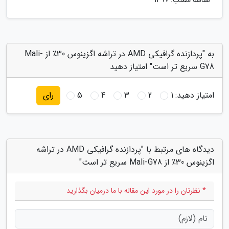
شناسه مطلب: 1397
به "پردازنده گرافیکی AMD در تراشه اگزینوس 30٪ از Mali-
G78 سریع تر است" امتیاز دهید
امتیاز دهید:
1
2
3
4
5
رای
دیدگاه های مرتبط با "پردازنده گرافیکی AMD در تراشه
اگزینوس 30٪ از Mali-G78 سریع تر است"
* نظرتان را در مورد این مقاله با ما درمیان بگذارید