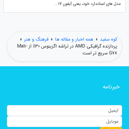
مدل های استاندارد خود، یعنی آیفون 17...
کوه سفید
»
همه اخبار و مقاله ها
»
فرهنگ و هنر
»
پردازنده گرافیکی AMD در تراشه اگزینوس 30٪ از Mali-
G78 سریع تر است
خبرنامه