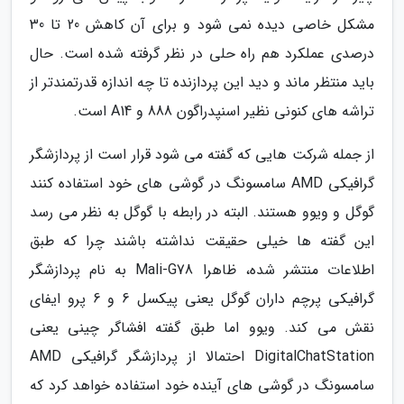
مشکل خاصی دیده نمی شود و برای آن کاهش 20 تا 30
درصدی عملکرد هم راه حلی در نظر گرفته شده است. حال
باید منتظر ماند و دید این پردازنده تا چه اندازه قدرتمندتر از
تراشه های کنونی نظیر اسنپدراگون 888 و A14 است.
از جمله شرکت هایی که گفته می شود قرار است از پردازشگر
گرافیکی AMD سامسونگ در گوشی های خود استفاده کنند
گوگل و ویوو هستند. البته در رابطه با گوگل به نظر می رسد
این گفته ها خیلی حقیقت نداشته باشند چرا که طبق
اطلاعات منتشر شده، ظاهرا Mali-G78 به نام پردازشگر
گرافیکی پرچم داران گوگل یعنی پیکسل 6 و 6 پرو ایفای
نقش می کند. ویوو اما طبق گفته افشاگر چینی یعنی
DigitalChatStation احتمالا از پردازشگر گرافیکی AMD
سامسونگ در گوشی های آینده خود استفاده خواهد کرد که