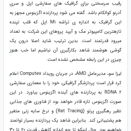
رقیب سرسختی برای گرافیک های سفارشی اپل و سری
آدرنو کوالکام باشد. گفته می شود پردازنده اگزینوس مجهز به
این گرافیک به اندازه ی تراشه M1 اپل که قلب تپنده
تازهترین کامپیوتر مک و آیپد پروهای این شرکت به تعداد
میرود قدرتمند است. بدین ترتیب شاید اصلا درون یک
گوشی هوشمند شاهد بکارگیری آن نباشیم اما خب هنوز
چیزی در این رابطه مشخص نشده است.
لیزا سو، مدیرعامل AMD، در جریان رویداد Computex اعلام
کرد قرار است پردازشگر گرافیکی خود را با معماری سفارشی
RDNA 2 به پردازنده های آینده اگزینوس بیاورد. در این
صورت اگزینوس تازه قادر خواهد بود از فناوری های جذابی
نظیر رهگیری پرتو (Rat Tracing) و نرخ سایه زنی متغیر
هم پشتیبانی کند. بنابراین شاهد یک پردازنده بسیار توانمند
خواهیم بود. حال اینکه تا چه اندازه کاهش قدرت 20 تا 30