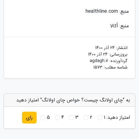
منبع: healthline.com
منبع: اُکالا
انتشار:
24 آذر 1400
بروزرسانی:
24 آذر 1400
گردآورنده:
agdagh.ir
شناسه مطلب: 1573
به "چای اولانگ چیست؟ خواص چای اولانگ" امتیاز دهید
امتیاز دهید:
1
2
3
4
5
رای