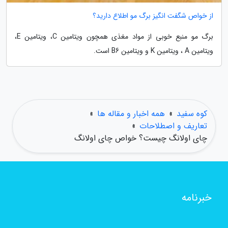
از خواص شگفت انگیز برگ مو اطلاع دارید؟
برگ مو منبع خوبی از مواد مغذی همچون ویتامین C، ویتامین E،
ویتامین A ، ویتامین K و ویتامین B6 است.
کوه سفید
»
همه اخبار و مقاله ها
»
تعاریف و اصطلاحات
»
چای اولانگ چیست؟ خواص چای اولانگ
خبرنامه