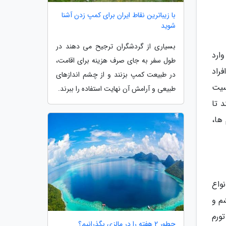
با زیباترین نقاط ایران برای کمپ زدن آشنا
شوید
بسیاری از گردشگران ترجیح می دهند در
ارد
طول سفر به جای صرف هزینه برای اقامت،
راد
در طبیعت کمپ بزنند و از چشم اندازهای
سیت
طبیعی و آرامش آن نهایت استفاده را ببرند.
د تا
ها،
واع
م و
ورم
چطور 2 هفته را در مالزی بگذرانیم؟