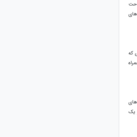
تراحت
های
 که
راه
های
 یک