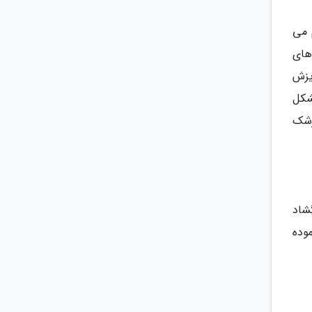
 می
های
یزش
شکل
زشک
شاد
وده