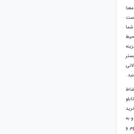
عنا
، ست
شما
حیط
ینه
بستر
انی
ید.
شاط
ابلو
خرید
 به
م و