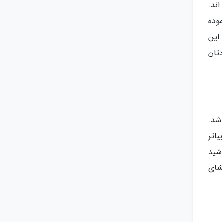
اند.
موده
 این
تان
شد.
اتر
شید
شای