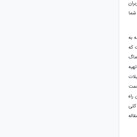
ران
شما
 به
 که
ماگ
تهیه
لات
حمت
راه
کلی
اله