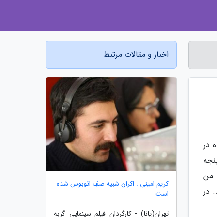
اخبار و مقالات مرتبط
 در
نجه
 من
کریم امینی : اکران شبیه صفِ اتوبوس شده
 در
است
تهران(پانا) - کارگردان فیلم سینمایی گربه