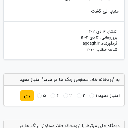
منبع: الی گشت
انتشار:
16 دی 1403
بروزرسانی:
16 دی 1403
گردآورنده:
agdagh.ir
شناسه مطلب: 2070
به "رودخانه طلا، سمفونی رنگ ها در هرمز" امتیاز دهید
امتیاز دهید:
1
2
3
4
5
رای
دیدگاه های مرتبط با "رودخانه طلا، سمفونی رنگ ها در