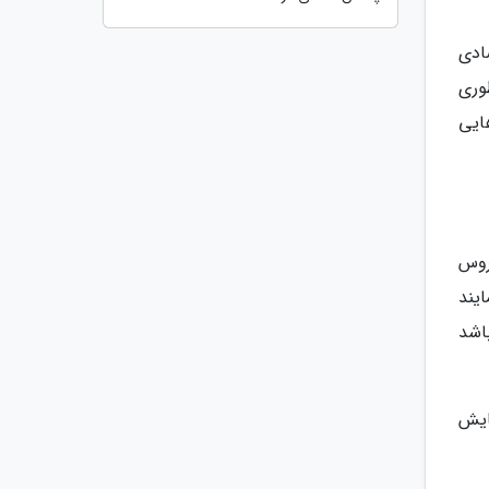
ادی
وری
ایی
یروس
یند
باشد
ایش