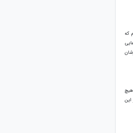
 که
ایی
شان
هیچ
این