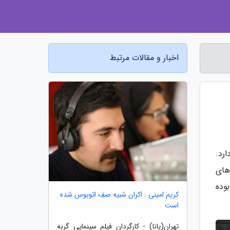
اخبار و مقالات مرتبط
رد.
های
وده
کریم امینی : اکران شبیه صفِ اتوبوس شده
است
تهران(پانا) - کارگردان فیلم سینمایی گربه