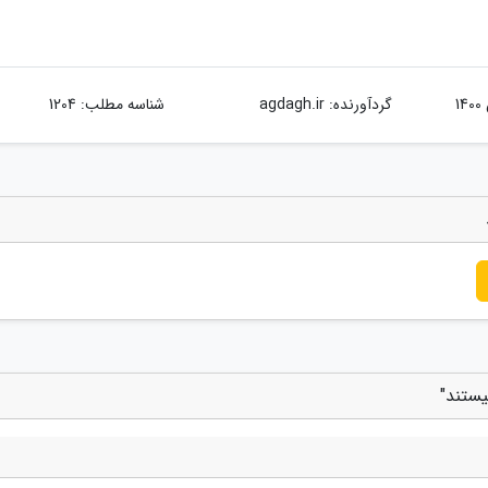
گردآورنده:
agdagh.ir
شناسه مطلب: 1204
یستند"