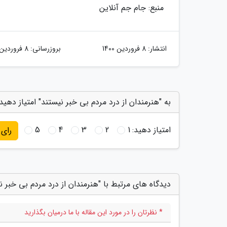
منبع: جام جم آنلاین
انتشار:
8 فروردین 1400
بروزرسانی:
8 فروردین 1400
به "هنرمندان از درد مردم بی خبر نیستند" امتیاز دهید
امتیاز دهید:
1
2
3
4
5
رای
دیدگاه های مرتبط با "هنرمندان از درد مردم بی خبر ن
* نظرتان را در مورد این مقاله با ما درمیان بگذارید