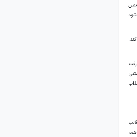
بطن
شود
ند.
رفت
تنی
ذاب
الب
همه