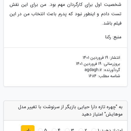
شخصیت اول برای کارگردان مهم بود. من برای این نقش
تست دادم و اینطور نبود که پدرم باعث انتخاب من در این
فیلم باشد.
منبع: رکنا
انتشار:
19 فروردین 1401
بروزرسانی:
19 فروردین 1401
گردآورنده:
agdagh.ir
شناسه مطلب: 1684
به "چهره تازه دارا حیایی بازیگر از سرنوشت با تغییر مدل
موهایش" امتیاز دهید
امتیاز دهید:
1
2
3
4
5
رای