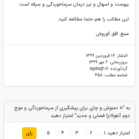
یبوست و اسهال و نیز درمان سرماخوردگی و سرفه است.
این مطالب را هم حتما مطالعه کنید:
منبع: افق کوروش
انتشار:
17 فروردین 1399
بروزرسانی:
6 مهر 1399
گردآورنده:
agdagh.ir
شناسه مطلب: 458
به "10 دمنوش و چای برای پیشگیری از سرماخوردگی و موج
دوم آنفولانزا فصلی و جدید" امتیاز دهید
امتیاز دهید:
1
2
3
4
5
رای