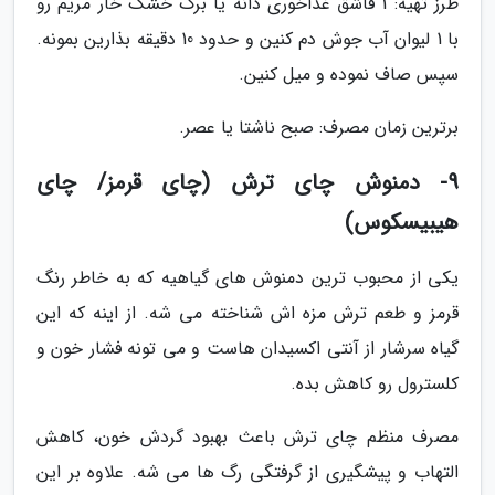
طرز تهیه: 1 قاشق غذاخوری دانه یا برگ خشک خار مریم رو
با 1 لیوان آب جوش دم کنین و حدود 10 دقیقه بذارین بمونه.
سپس صاف نموده و میل کنین.
برترین زمان مصرف: صبح ناشتا یا عصر.
9- دمنوش چای ترش (چای قرمز/ چای
هیبیسکوس)
یکی از محبوب ترین دمنوش های گیاهیه که به خاطر رنگ
قرمز و طعم ترش مزه اش شناخته می شه. از اینه که این
گیاه سرشار از آنتی اکسیدان هاست و می تونه فشار خون و
کلسترول رو کاهش بده.
مصرف منظم چای ترش باعث بهبود گردش خون، کاهش
التهاب و پیشگیری از گرفتگی رگ ها می شه. علاوه بر این