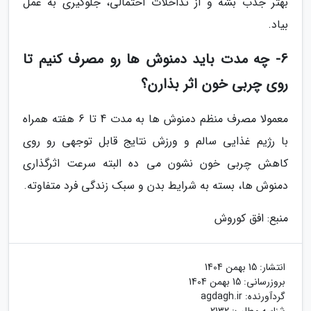
بهتر جذب بشه و از تداخلات احتمالی، جلوگیری به عمل
بیاد.
6- چه مدت باید دمنوش ها رو مصرف کنیم تا
روی چربی خون اثر بذارن؟
معمولا مصرف منظم دمنوش ها به مدت 4 تا 6 هفته همراه
با رژیم غذایی سالم و ورزش نتایج قابل توجهی رو روی
کاهش چربی خون نشون می ده البته سرعت اثرگذاری
دمنوش ها، بسته به شرایط بدن و سبک زندگی فرد متفاوته.
منبع: افق کوروش
انتشار:
15 بهمن 1404
بروزرسانی:
15 بهمن 1404
گردآورنده:
agdagh.ir