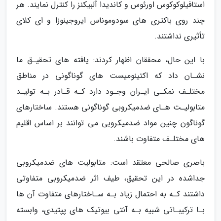
استافیلوکوکوس اورئوس و کاندیدا آلبیکنز را کنترل نمایند. هر
چند روی باکتری های سودوموناس ایروجینوزا و ای کلای
تأثیری نداشتند.
با این حال، محققان اظهار کردند: یافته های تحقیـق ما
نشـان داد که اکتینومیست های گوناگونی در مناطق
مختلـف نمکـی ایـران وجـود دارد کـه قـادر بـه تولیـد
متابولیـت هـای ضدمیکروبی گوناگونی هستند. ساختارهای
گوناگون چنین مواد ضدمیکروبی می توانند بر اساس اقلیم
های مختلـف متفاوت باشند.
باصری صالحی معتقد است: متابولیت های ضدمیکروبی
جداشده در این تحقیق، طیف اثر ضدمیکروبی متفاوتی
داشتند کـه به احتمال زیاد بـه سـاختارهای متفاوت آن ها
بـا ترکیبـاتی شبیه بـه آنتی بیوتیک های پپتیدی، وابسته