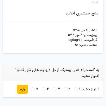
است.
منبع: همشهری آنلاین
انتشار:
6 دی 1398
بروزرسانی:
6 مهر 1399
گردآورنده:
agdagh.ir
شناسه مطلب: 195
به "استخراج آنتی بیوتیک از دل دریاچه های شور کشور"
امتیاز دهید
امتیاز دهید:
1
2
3
4
5
رای