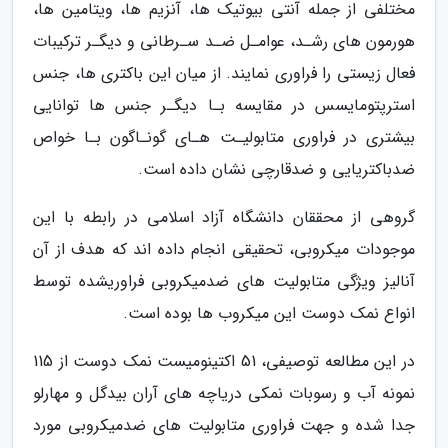
مختلفی از جمله آنتی بیوتیک ها، آنزیم ها، ویتامین ها،
هورمون های رشـد، عوامـل ضـد سـرطانی و دیگـر ترکیبات
فعال زیستی را فراوری نمایند. از میان این باکتری ها، جنس
استرپتومایسس در مقایسه بـا دیگـر جنس ها توانایی
بیشتری در فراوری متابولیـت هـای گونـاگون بـا خواص
ضدباکتریایی و ضدقارچی نشان داده است.
گروهی از محققان دانشگاه آزاد اسلامی در رابطه با این
موجودات میکروبی، تحقیقی انجام داده اند که هدف از آن
آنالیز ویژگی متابولیت های ضدمیکروبی فراوریشده توسط
انواع نمک دوست این میکروب ها بوده است.
در این مطالعه توصیفی، 51 اکتینومیست نمک دوست از 115
نمونه آب و رسوبات نمکی دریاچه های آران بیدگل و مهارلو
جدا شده و جهت فراوری متابولیت های ضدمیکروبی مورد