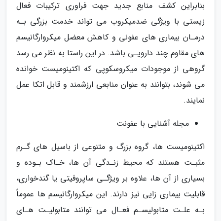
بنابراین کشف منابع جدید جهت فراوری ترکیبات فعال
زیستی با ویژگی ضدمیکروب می تواند خدمت بزرگی بـه
درمـان بیماری های عفونی و کاهش معضل میکروارگانیسم
های مقاوم چند دارویـی باشد. در این راستا به نظر می رسد
گروهی از موجودات میکروسکوپی که اکتینومیست خوانده
می شوند، بتوانند به عنوان منابعی ارزشمند و قابل اتکا عمل
نمایند.
مجله آشنایی با عفونت
اکتینومیست ها، گروه بزرگ و متنوعی از باسیل های گـرم
مثبـت هستند که محیط زنـدگی آن ها، خـاک بـوده و
بسیاری از آن ها، علاوه بر ویژگـی ساپروفیتی یا گندخواری،
قابلیت بیماری زایی نیز دارند. این میکروارگانیسم ها عموماً
بـه علـت متابولیسـم فعـال می توانند متابولیـت هـای