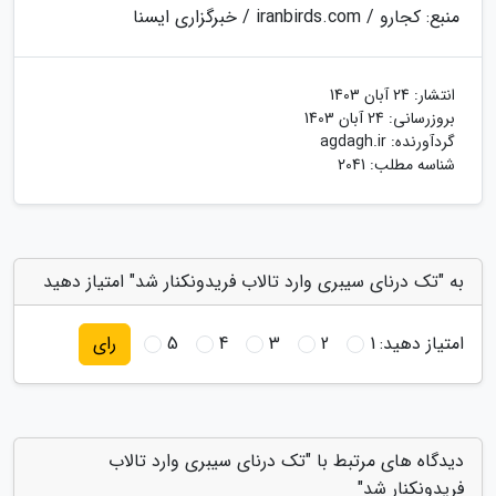
منبع: کجارو / iranbirds.com / خبرگزاری ایسنا
انتشار:
24 آبان 1403
بروزرسانی:
24 آبان 1403
گردآورنده:
agdagh.ir
شناسه مطلب: 2041
به "تک درنای سیبری وارد تالاب فریدونکنار شد" امتیاز دهید
امتیاز دهید:
1
2
3
4
5
رای
دیدگاه های مرتبط با "تک درنای سیبری وارد تالاب
فریدونکنار شد"