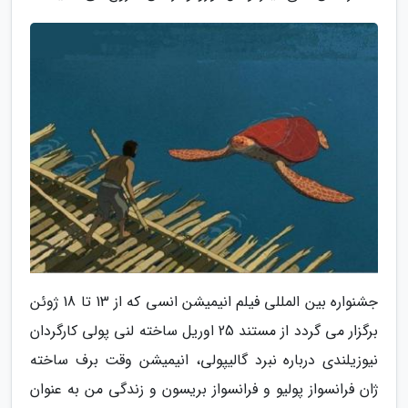
جشنواره بین المللی فیلم انیمیشن انسی که از 13 تا 18 ژوئن
برگزار می گردد از مستند 25 اوریل ساخته لنی پولی کارگردان
نیوزیلندی درباره نبرد گالیپولی، انیمیشن وقت برف ساخته
ژان فرانسواز پولیو و فرانسواز بریسون و زندگی من به عنوان