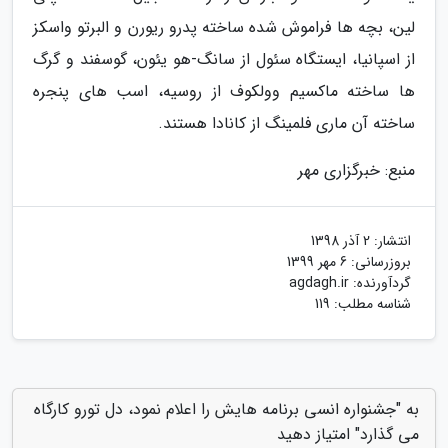
لین، بچه ها فراموش شده ساخته پدرو ریورن و البرتو واسکز
از اسپانیا، ایستگاه سئول از سانگ-هو یئون، گوسفند و گرگ
ها ساخته ماکسیم وولکوف از روسیه، اسب های پنجره
ساخته آن ماری فلمینگ از کانادا هستند.
منبع: خبرگزاری مهر
انتشار:
2 آذر 1398
بروزرسانی:
6 مهر 1399
گردآورنده:
agdagh.ir
شناسه مطلب: 119
به "جشنواره انسی برنامه هایش را اعلام نمود، دل تورو کارگاه
می گذارد" امتیاز دهید