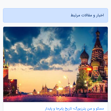
اخبار و مقالات مرتبط
مسکو و سن پترزبورگ؛ تاریخ پابرجا و پایدار