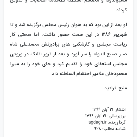
مشیرالدوله و محتشم السلطنه نظامنامه انتخابات را تدوین
کردند.
او بعد از این بود که به عنوان رئیس مجلس برگزیده شد و تا
شهریور 1286 در این سمت حضور داشت. اما سختی کار
ریاست مجلس و کارشکنی های برادرزنش محمدعلی شاه
صبر صنیع الدوله را سر آورد و بعد از ترور اتابک در ورودی
مجلس استعفای خود را تقدیم کرد و جای خود را به میرزا
محمودخان علامیر احتشام السلطنه داد.
منبع: فرادید
انتشار:
21 آبان 1399
بروزرسانی:
21 آبان 1399
گردآورنده:
agdagh.ir
شناسه مطلب: 928