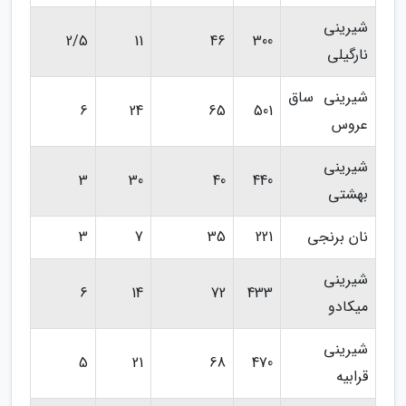
شیرینی
2/5
11
46
300
نارگیلی
شیرینی ساق
6
24
65
501
عروس
شیرینی
3
30
40
440
بهشتی
نان برنجی
221
35
7
3
شیرینی
6
14
72
433
میکادو
شیرینی
5
21
68
470
قرابیه