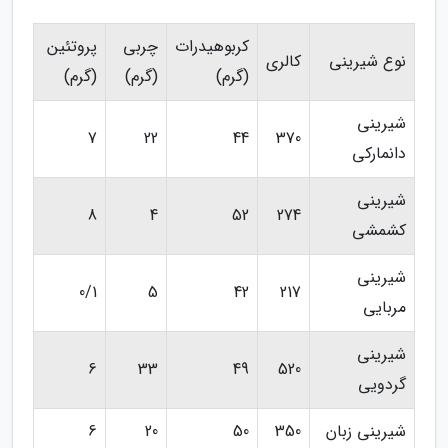
کربوهیدرات
چربی
پروتئین
نوع شیرینی
کالری
(گرم)
(گرم)
(گرم)
شیرینی
7
22
44
370
دانمارکی
شیرینی
8
4
52
274
کشمشی
شیرینی
0/1
5
42
217
مربایی
شیرینی
6
33
49
520
گردویی
شیرینی زبان
350
50
20
6