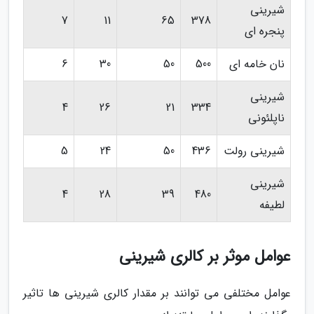
شیرینی
7
11
65
378
پنجره ای
نان خامه ای
500
50
30
6
شیرینی
4
26
21
334
ناپلئونی
شیرینی رولت
436
50
24
5
شیرینی
4
28
39
480
لطیفه
عوامل موثر بر کالری شیرینی
عوامل مختلفی می توانند بر مقدار کالری شیرینی ها تاثیر