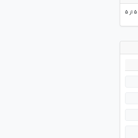
5
از 5