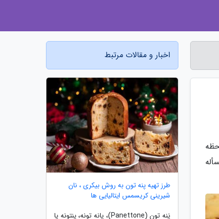
اخبار و مقالات مرتبط
حظه
أله
طرز تهیه پنه تون به روش بیکری ، نان
شیرینی کریسمس ایتالیایی ها
پَنه تون (Panettone)، پانه تونه، پنتونه یا