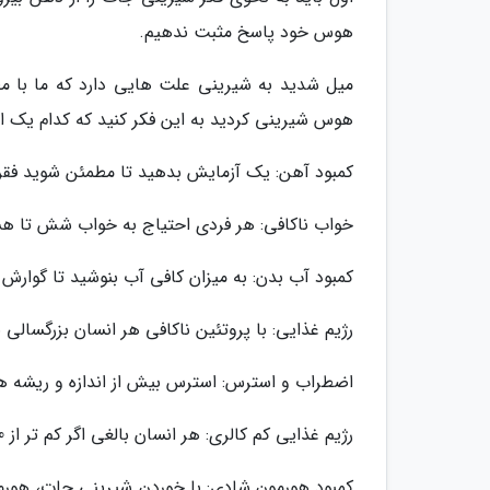
هوس خود پاسخ مثبت ندهیم.
میل شدید به شیرینی علت هایی دارد که ما با مطا
هوس شیرینی کردید به این فکر کنید که کدام یک 
کمبود آهن: یک آزمایش بدهید تا مطمئن شوید فقر 
خواب ناکافی: هر فردی احتیاج به خواب شش تا هش
کمبود آب بدن: به میزان کافی آب بنوشید تا گوارش 
رژیم غذایی: با پروتئین ناکافی هر انسان بزرگسالی 
اضطراب و استرس: استرس بیش از اندازه و ریشه ه
رژیم غذایی کم کالری: هر انسان بالغی اگر کم تر از 1200 کالری در روز بخورد ممکن است به هوس شیرینی بیفتد.
کمبود هورمون شادی: با خوردن شیرینی جات، هورم