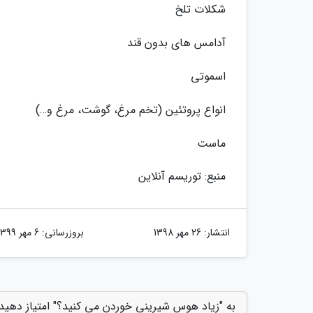
شکلات تلخ
آدامس های بدون قند
اسموتی
انواع پروتئین (تخم مرغ، گوشت، مرغ و…)
ماست
منبع: توریسم آنلاین
انتشار:
26 مهر 1398
بروزرسانی:
6 مهر 1399
به "زیاد هوس شیرینی خوردن می کنید؟" امتیاز دهید