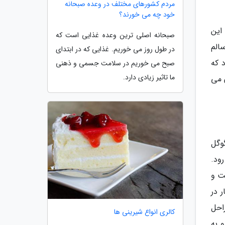
مردم کشورهای مختلف در وعده صبحانه
خود چه می خورند؟
این
صبحانه اصلی ترین وعده غذایی است که
الم
در طول روز می خوریم. غذایی که در ابتدای
 که
صبح می خوریم در سلامت جسمی و ذهنی
ما تاثیر زیادی دارد.
 می
خواهد. اگر کلیدواژه Sugar addiction را در گوگل
ود.
ت و
 در
احل
کالری انواع شیرینی ها
 به