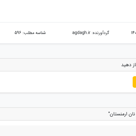
گردآورنده:
agdagh.ir
شناسه مطلب: 596
از دهید
نان ارمنستان"