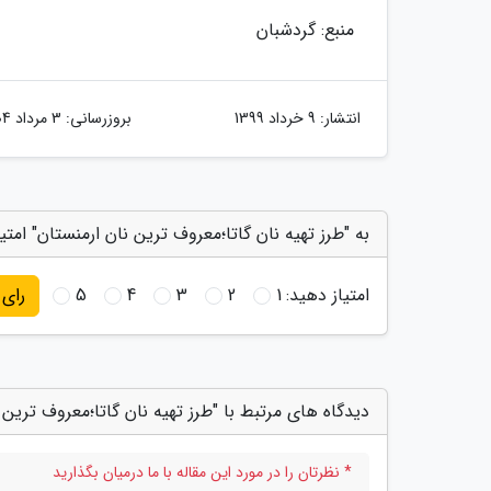
منبع: گردشبان
انتشار:
9 خرداد 1399
بروزرسانی:
3 مرداد 1404
به "طرز تهیه نان گاتا؛معروف ترین نان ارمنستان" امتی
امتیاز دهید:
1
2
3
4
5
رای
دیدگاه های مرتبط با "طرز تهیه نان گاتا؛معروف ترین 
* نظرتان را در مورد این مقاله با ما درمیان بگذارید