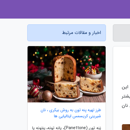
اخبار و مقالات مرتبط
این
شتر
نان
طرز تهیه پنه تون به روش بیکری ، نان
شیرینی کریسمس ایتالیایی ها
پَنه تون (Panettone)، پانه تونه، پنتونه یا